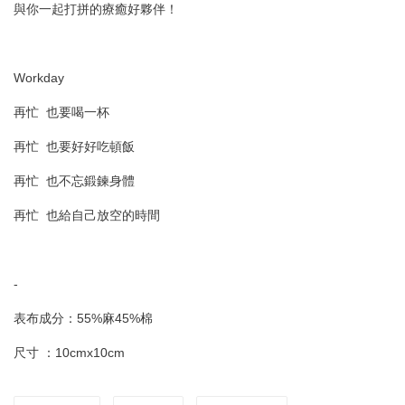
與你一起打拼的療癒好夥伴！
Workday
再忙 也要喝一杯
再忙 也要好好吃頓飯
再忙 也不忘鍛鍊身體
再忙 也給自己放空的時間
-
表布成分：55%麻45%棉
尺寸 ：10cmx10cm