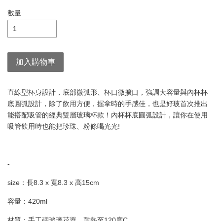
數量
加入購物車
直線型杯身設計，底部微弧形、杯口微擴口，強調大容量與內杯杯
底圓弧設計，除了飲用方便，握拿時的手感佳，也是好玻首次推出
能搭配吸管的經典雙層玻璃杯款！內杯杯底圓弧設計，讓你在使用
吸管飲用時也能把珍珠、粉條喝光光!
-
size：長8.3 x 寬8.3 x 高15cm
容量：420ml
材質：手工硼玻璃花器、耐熱至120度C