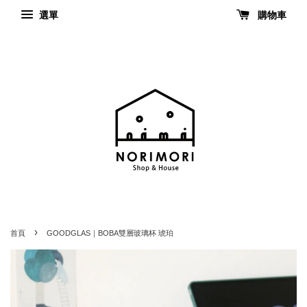
選單
購物車
›
首頁
GOODGLAS｜BOBA雙層玻璃杯 琥珀