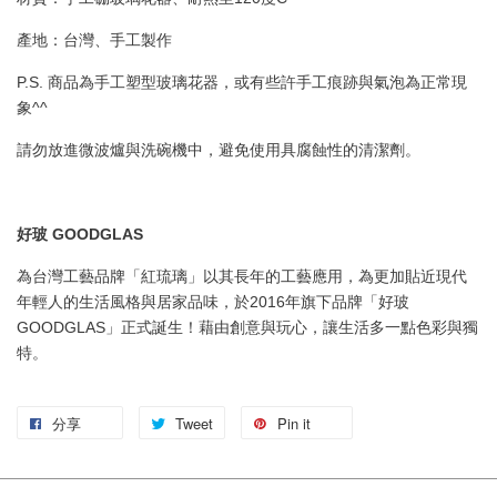
產地：台灣、手工製作
P.S. 商品為手工塑型玻璃花器，或有些許手工痕跡與氣泡為正常現
象^^
請勿放進微波爐與洗碗機中，避免使用具腐蝕性的清潔劑。
好玻 GOODGLAS
為台灣工藝品牌「紅琉璃」以其長年的工藝應用，為更加貼近現代
年輕人的生活風格與居家品味，於2016年旗下品牌「好玻
GOODGLAS」正式誕生！藉由創意與玩心，讓生活多一點色彩與獨
特。
分享
Tweet
Pin it