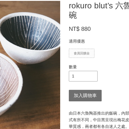
rokuro blut
碗
NT$ 880
適用優惠
會員回饋金
數量
加入購物車
由日本六魯陶器推出的飯碗，內
式有所不同，中目黑呈現出梅花
華質感，兩者都有各自迷人之處