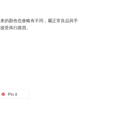
燒出來的顏色也會略有不同，屬正常良品與手
與接受再行購買。
Pin it