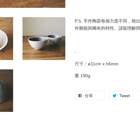
P.S. 手作陶器每個力度不同，
作難能與獨有的特性。請能理解
-
尺寸：ø11cm x h6mm
重 190g
分享
Tweet