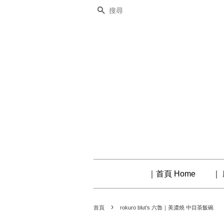
搜尋
｜首頁 Home
｜ 
›
首頁
rokuro blut’s 六魯｜美濃燒 中目茶飯碗