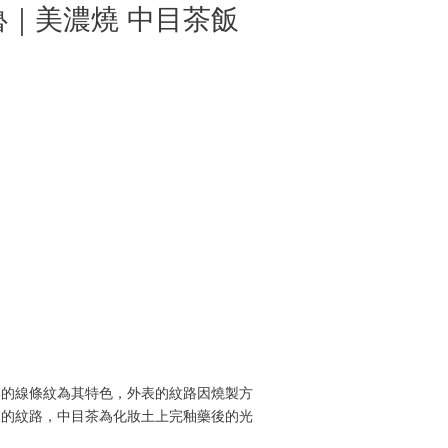
’s 六魯｜美濃燒 中目茶飯
部的線條紋為其特色，外表的紋路因燒製方
皮的紋路，中目茶為化妝土上完釉藥後的光
。