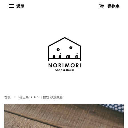
選單
購物車
›
首頁
燕三条 BLACK｜甜點 冰淇淋匙