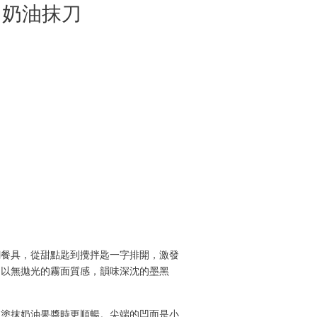
｜奶油抹刀
鋼餐具，從甜點匙到攪拌匙一字排開，激發
列以無拋光的霧面質感，韻味深沈的墨黑
，塗抹奶油果醬時更順暢。尖端的凹面是小