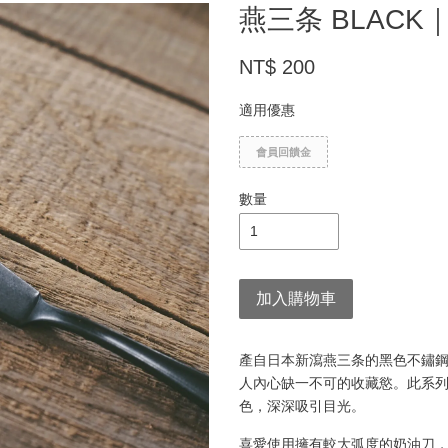
燕三条 BLACK
NT$ 200
適用優惠
會員回饋金
數量
加入購物車
產自日本新瀉燕三条的黑色不鏽
人內心缺一不可的收藏慾。此系
色，深深吸引目光。
喜愛使用擁有較大弧度的奶油刀