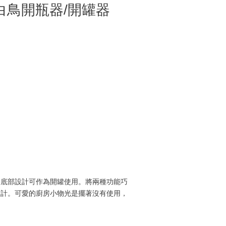
白鳥開瓶器/開罐器
另底部設計可作為開罐使用。將兩種功能巧
設計。可愛的廚房小物光是擺著沒有使用，