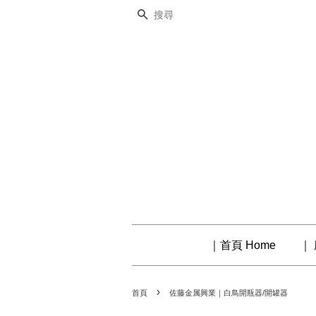
搜尋
｜首頁 Home
｜ 
›
首頁
佐藤金属興業｜白鳥開瓶器/開罐器