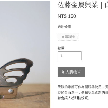
佐藤金属興業｜
NT$ 150
適用優惠
會員回饋金
數量
加入購物車
天鵝的喙部可作為開瓶器使用，
妙的合而為一，是聰明又逗趣的
都會讓人感到愉悅呢。